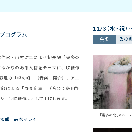
11/3（水・祝）
プログラム
ゐの
会場
本作家・山村浩二による初長編「幾多の
にゆかりのある人物をテーマに、映像作
露風の「樽の唄」（音楽：陽介）、アニ
太郎による「野見宿禰」（音楽：薮田翔
ーション映像作品として上映します。
「幾多の北」©Yamamura
太郎
高木マレイ