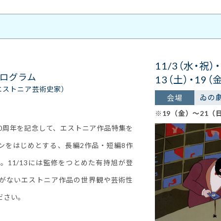
11/3（水・祝）・
ログラム
13（土）・19（
エストニア芸術史家）
ゐの
会場
※19（金）～21（
00周年を記念して、エストニア作品特集を
ンをはじめとする、長編2作品・短編8作
。11/13には監修をつとめた有持旭が登
がないエストニア作品の世界観や芸術性
ださい。