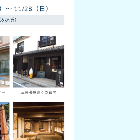
）～ 11/28（日）
（6か所）
ィー
三軒長屋おくの蔵内