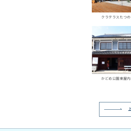
クラテラスたつの
かどめ公園東屋内