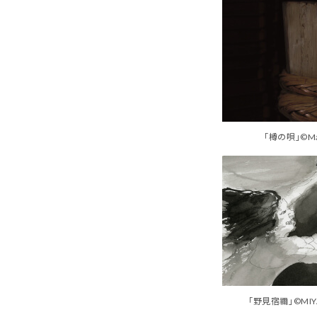
「樽の唄」©Mare
「野見宿禰」©MIYAJ