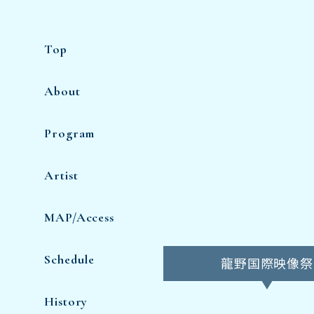
Top
About
Program
Artist
MAP/Access
Schedule
龍野
国際映像祭
History