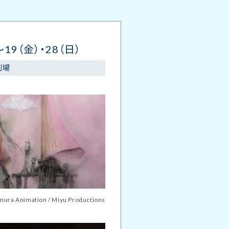
～19（金）・28（日）
劇場
 Animation / Miyu Productions