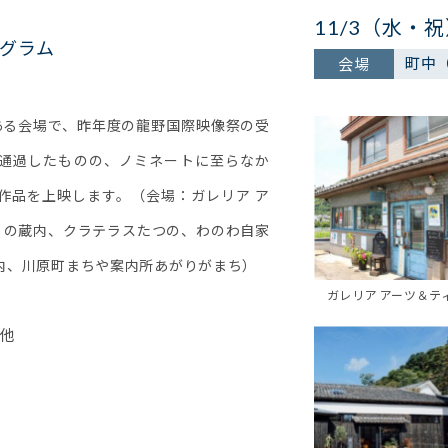
11/3（水・祝
グラム
町中
会場
ある会場で、昨年度の龍野国際映像祭の受
通過したものの、ノミネートに至らなか
作品を上映します。（会場：ガレリア ア
くの蔵内、クラテラスたつの、わのわ自家
内、川原町まちや案内所あがりがまち）
ガレリア アーツ＆テ
他