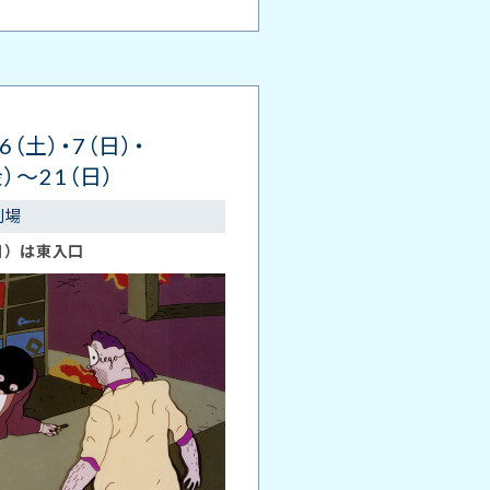
6（土）・7（日）・
金）～21（日）
劇場
日）は東入口