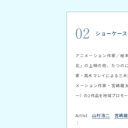
02
ショーケース
アニメーション作家／絵
北」の上映の他、たつの
家・高木マレイによる三木
メーション作家・宮嶋龍
一）の2作品を地域プロモ
Artist
山村浩二
宮嶋龍
：