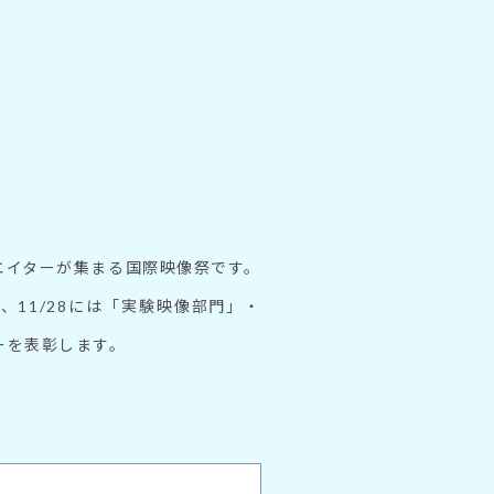
エイターが集まる国際映像祭です。
、11/28には「実験映像部門」・
ーを表彰します。